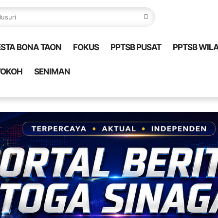
ESTA BONA TAON
FOKUS
PPTSB PUSAT
PPTSB WIL
TOKOH
SENIMAN