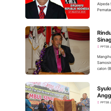
Alpeda 
Pematan
Rind
Sinag
PPTSB 
Mangihu
Samosir
calon (
Syuk
Angg
PPTSB 