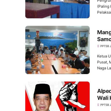
Pengrus
(Paling
Pelaks
Mangi
Samo
PPTSB 
Ketua 
Pusat, 
Naga L
Alped
Wali
PPTSB 