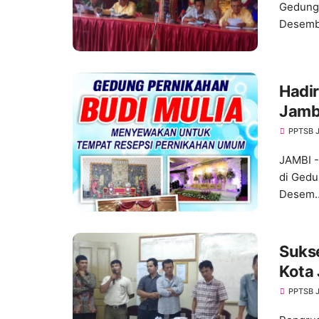
Gedung 
Desemb
Hadi
Jamb
PPTSB 
JAMBI -
di Gedu
Desem
Suks
Kota
PPTSB 