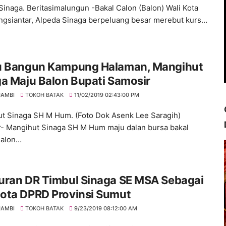
Sinaga. Beritasimalungun -Bakal Calon (Balon) Wali Kota
gsiantar, Alpeda Sinaga berpeluang besar merebut kurs…
u Bangun Kampung Halaman, Mangihut
a Maju Balon Bupati Samosir
JAMBI
TOKOH BATAK
11/02/2019 02:43:00 PM
t Sinaga SH M Hum. (Foto Dok Asenk Lee Saragih)
- Mangihut Sinaga SH M Hum maju dalan bursa bakal
Balon…
uran DR Timbul Sinaga SE MSA Sebagai
ota DPRD Provinsi Sumut
JAMBI
TOKOH BATAK
9/23/2019 08:12:00 AM