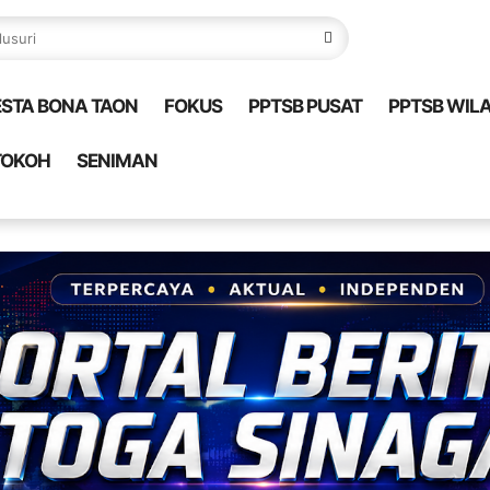
ESTA BONA TAON
FOKUS
PPTSB PUSAT
PPTSB WIL
TOKOH
SENIMAN