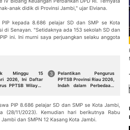
e IV Bidang Keuangan Perbankan DPD RI. Ternyata
k-anak didik di Provinsi Jambi," ujar Elviana.
m PIP kepada 8.686 pelajar SD dan SMP se Kota
asi di Senayan. "Setidaknya ada 153 sekolah SD dan
P ini. Ini murni saya perjuangkan selaku anggota
ntik Minggu 15
Pelantikan Pengurus
ari 2026, Ini Daftar
PPTSB Provinsi Riau 2026,
rus PPTSB Wilayah
Indah dalam Perbedaan,
nsi Jambi Periode
Harmoni Keragaman
2030
Budaya Adat di Tubuh
PPTSB
swa PIP 8.686 pelajar SD dan SMP se Kota Jambi,
a (28/11/2023). Kemudian hari berikutnya Rabu
a Jambi dan SMPN 12 Kasang Kota Jambi.