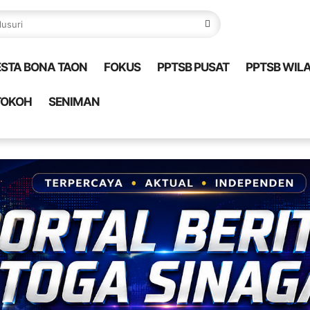
ESTA BONA TAON
FOKUS
PPTSB PUSAT
PPTSB WIL
TOKOH
SENIMAN