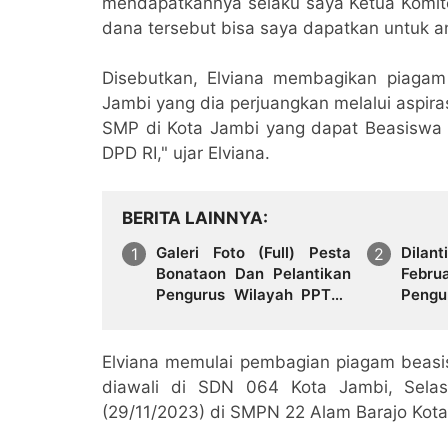
mendapatkannya selaku saya Ketua Komit
dana tersebut bisa saya dapatkan untuk ana
Disebutkan, Elviana membagikan piaga
Jambi yang dia perjuangkan melalui aspir
SMP di Kota Jambi yang dapat Beasiswa PI
DPD RI," ujar Elviana.
BERITA LAINNYA
Galeri Foto (Full) Pesta
Dila
Bonataon Dan Pelantikan
Febru
Pengurus Wilayah PPTSB
Pengu
Provinsi Jambi Periode
Provi
2026–2030
2026-
Elviana memulai pembagian piagam beasi
diawali di SDN 064 Kota Jambi, Selas
(29/11/2023) di SMPN 22 Alam Barajo Kot