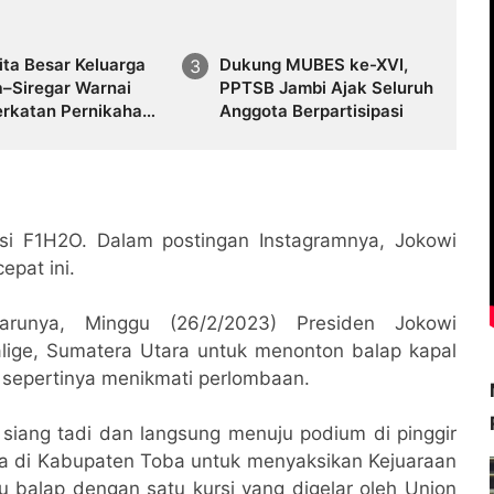
ita Besar Keluarga
Dukung MUBES ke-XVI,
a–Siregar Warnai
PPTSB Jambi Ajak Seluruh
rkatan Pernikahan
Anggota Berpartisipasi
sta Adat Avelin -
di Jakarta dan
i
si F1H2O. Dalam postingan Instagramnya, Jokowi
epat ini.
rbarunya, Minggu (26/2/2023) Presiden Jokowi
lige, Sumatera Utara untuk menonton balap kapal
 sepertinya menikmati perlombaan.
siang tadi dan langsung menuju podium di pinggir
a di Kabupaten Toba untuk menyaksikan Kejuaraan
 balap dengan satu kursi yang digelar oleh Union