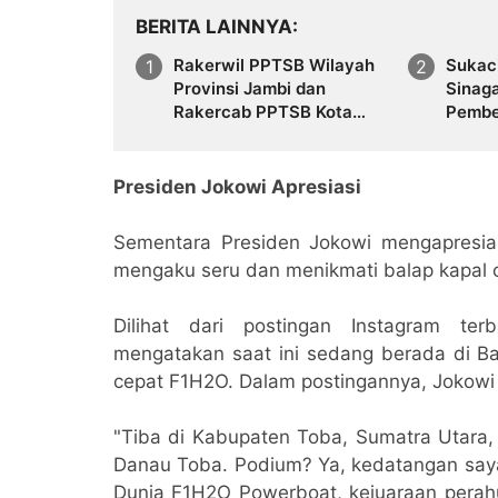
BERITA LAINNYA
Rakerwil PPTSB Wilayah
Sukac
Provinsi Jambi dan
Sinag
Rakercab PPTSB Kota
Pembe
Jambi I dan II Tahun 2026
dan Pe
Berjalan Sukses
Vicky 
Bekas
Presiden Jokowi Apresiasi
Sementara Presiden Jokowi mengapresia
mengaku seru dan menikmati balap kapal c
Dilihat dari postingan Instagram te
mengatakan saat ini sedang berada di Ba
cepat F1H2O. Dalam postingannya, Jokowi
"Tiba di Kabupaten Toba, Sumatra Utara, 
Danau Toba. Podium? Ya, kedatangan say
Dunia F1H2O Powerboat, kejuaraan perahu