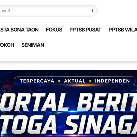
ESTA BONA TAON
FOKUS
PPTSB PUSAT
PPTSB WIL
TOKOH
SENIMAN