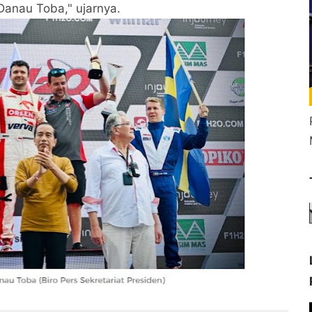
Danau Toba," ujarnya.