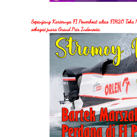
Sepanjang Kariernya F1 Powerboat alias F1H2O Toba 
sebagai juara Grand Prix Indonesia.