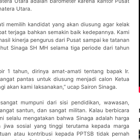
umatera Utara adalah barometer karena kantor Pusat
matera Utara.
ti memilih kandidat yang akan diusung agar kelak
t terjaga bahkan semakin baik kedepannya. Kami
sil kinerja pengurus dari Pusat sampai ke tatanan
hut Sinaga SH MH selama tiga periode dari tahun
r 1 tahun, dirinya amat-amati tentang bapak Ir.
 sangat pantas untuk diusung menjadi calon Ketua
i akan kami laksanakan,” ucap Sairon Sinaga.
i sangat mumpuni dari sisi pendidikan, wawasan,
 sangat santun, dan sangat militan. Kalau berbicara
 ini selalu mengatakan bahwa Sinaga adalah harga
 jiwa sosial yang tinggi terutama kepada marga
ntuan atau kontribusi kepada PPTSB tidak pernah