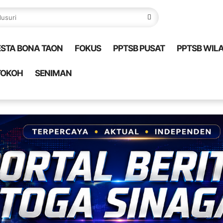
ESTA BONA TAON
FOKUS
PPTSB PUSAT
PPTSB WIL
TOKOH
SENIMAN