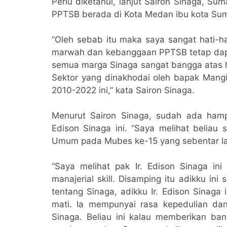
Perlu diketahui, lanjut Sairon Sinaga, S
PPTSB berada di Kota Medan ibu kota Su
“Oleh sebab itu maka saya sangat hati-ha
marwah dan kebanggaan PPTSB tetap dapa
semua marga Sinaga sangat bangga atas ha
Sektor yang dinakhodai oleh bapak Mangi
2010-2022 ini,” kata Sairon Sinaga.
Menurut Sairon Sinaga, sudah ada hampi
Edison Sinaga ini. “Saya melihat beliau
Umum pada Mubes ke-15 yang sebentar lag
“Saya melihat pak Ir. Edison Sinaga in
manajerial skill. Disamping itu adikku ini
tentang Sinaga, adikku Ir. Edison Sinaga
mati. Ia mempunyai rasa kepedulian dan
Sinaga. Beliau ini kalau memberikan ba