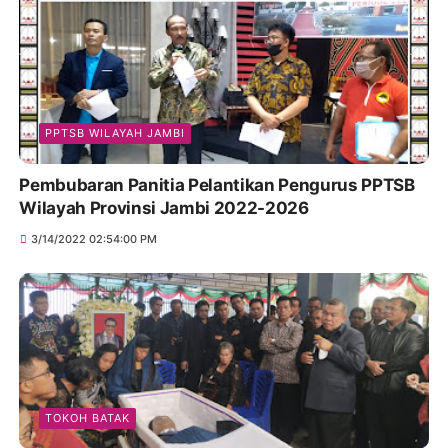
PPTSB WILAYAH JAMBI
Pembubaran Panitia Pelantikan Pengurus PPTSB
Wilayah Provinsi Jambi 2022-2026
3/14/2022 02:54:00 PM
TOKOH BATAK