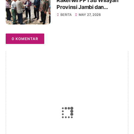
Rakerwil PPTSB Wilayah
Provinsi Jambi dan
Rakercab PPTSB Kota Jambi
BERITA
MAY 27, 2026
I dan II Tahun 2026 Berjalan
Sukses
0 KOMENTAR