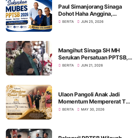
Paul Simanjorang Sinaga
Dohot Haha Anggina,
Singgah di Warung Makan
BERITA
JUN 25, 2026
Op. Hanifa Simanjorang
Sinaga di Jambi, Naeng Tu
Hasinggaan
Mangihut Sinaga SH MH
Serukan Persatuan PPTSB,
Tetap Bersatu Dan Kuat
BERITA
JUN 21, 2026
Ulaon Pangoli Anak Jadi
Momentum Mempererat Tali
Kekeluargaan Keluarga
BERITA
MAY 30, 2026
Besar Sinaga dan Tamba di
Jambi