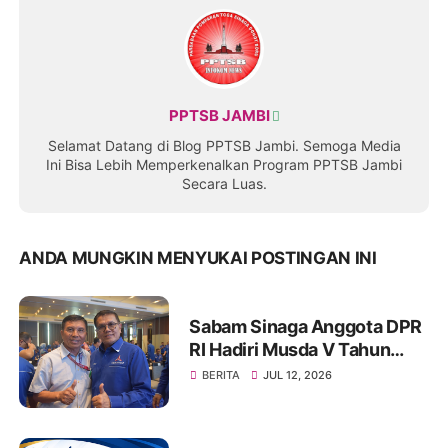
PPTSB JAMBI
Selamat Datang di Blog PPTSB Jambi. Semoga Media
Ini Bisa Lebih Memperkenalkan Program PPTSB Jambi
Secara Luas.
ANDA MUNGKIN MENYUKAI POSTINGAN INI
Sabam Sinaga Anggota DPR
RI Hadiri Musda V Tahun
2026 DPD Partai Demokrat
BERITA
JUL 12, 2026
Provinsi Jambi