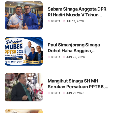
Sabam Sinaga Anggota DPR
RI Hadiri Musda V Tahun
2026 DPD Partai Demokrat
BERITA
JUL 12, 2026
Provinsi Jambi
Paul Simanjorang Sinaga
Dohot Haha Anggina,
Singgah di Warung Makan
BERITA
JUN 25, 2026
Op. Hanifa Simanjorang
Sinaga di Jambi, Naeng Tu
Hasinggaan
Mangihut Sinaga SH MH
Serukan Persatuan PPTSB,
Tetap Bersatu Dan Kuat
BERITA
JUN 21, 2026