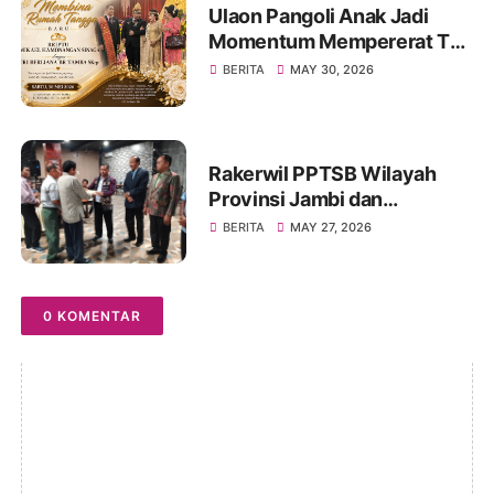
Ulaon Pangoli Anak Jadi
Momentum Mempererat Tali
Kekeluargaan Keluarga
BERITA
MAY 30, 2026
Besar Sinaga dan Tamba di
Jambi
Rakerwil PPTSB Wilayah
Provinsi Jambi dan
Rakercab PPTSB Kota Jambi
BERITA
MAY 27, 2026
I dan II Tahun 2026 Berjalan
Sukses
0 KOMENTAR