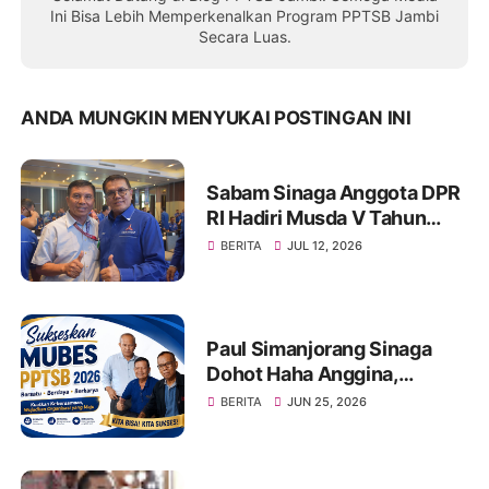
Ini Bisa Lebih Memperkenalkan Program PPTSB Jambi
Secara Luas.
ANDA MUNGKIN MENYUKAI POSTINGAN INI
Sabam Sinaga Anggota DPR
RI Hadiri Musda V Tahun
2026 DPD Partai Demokrat
BERITA
JUL 12, 2026
Provinsi Jambi
Paul Simanjorang Sinaga
Dohot Haha Anggina,
Singgah di Warung Makan
BERITA
JUN 25, 2026
Op. Hanifa Simanjorang
Sinaga di Jambi, Naeng Tu
Hasinggaan