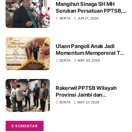
Mangihut Sinaga SH MH
Serukan Persatuan PPTSB,
Tetap Bersatu Dan Kuat
BERITA
JUN 21, 2026
Ulaon Pangoli Anak Jadi
Momentum Mempererat Tali
Kekeluargaan Keluarga
BERITA
MAY 30, 2026
Besar Sinaga dan Tamba di
Jambi
Rakerwil PPTSB Wilayah
Provinsi Jambi dan
Rakercab PPTSB Kota Jambi
BERITA
MAY 27, 2026
I dan II Tahun 2026 Berjalan
Sukses
0 KOMENTAR