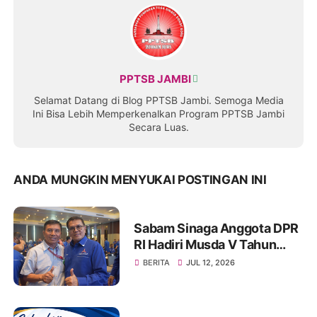
PPTSB JAMBI
Selamat Datang di Blog PPTSB Jambi. Semoga Media
Ini Bisa Lebih Memperkenalkan Program PPTSB Jambi
Secara Luas.
ANDA MUNGKIN MENYUKAI POSTINGAN INI
Sabam Sinaga Anggota DPR
RI Hadiri Musda V Tahun
2026 DPD Partai Demokrat
BERITA
JUL 12, 2026
Provinsi Jambi