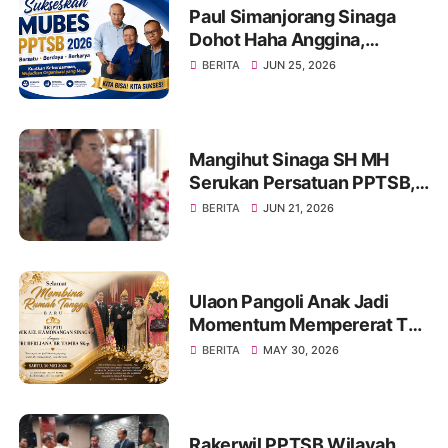
Paul Simanjorang Sinaga
Dohot Haha Anggina,
Singgah di Warung Makan
BERITA
JUN 25, 2026
Op. Hanifa Simanjorang
Sinaga di Jambi, Naeng Tu
Hasinggaan
Mangihut Sinaga SH MH
Serukan Persatuan PPTSB,
Tetap Bersatu Dan Kuat
BERITA
JUN 21, 2026
Ulaon Pangoli Anak Jadi
Momentum Mempererat Tali
Kekeluargaan Keluarga
BERITA
MAY 30, 2026
Besar Sinaga dan Tamba di
Jambi
Rakerwil PPTSB Wilayah