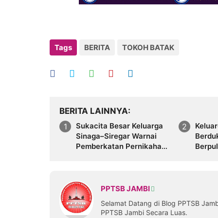
Tags
BERITA
TOKOH BATAK
BERITA LAINNYA
Sukacita Besar Keluarga
Kelua
Sinaga–Siregar Warnai
Berduk
Pemberkatan Pernikahan
Berpu
dan Pesta Adat Avelin -
Deli S
Vicky di Jakarta dan
Bekasi
PPTSB JAMBI
Selamat Datang di Blog PPTSB Jamb
PPTSB Jambi Secara Luas.