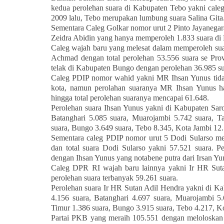
kedua perolehan suara di Kabupaten Tebo yakni caleg
2009 lalu, Tebo merupakan lumbung suara Salina Gita
Sementara Caleg Golkar nomor urut 2 Pinto Jayanega
Zeidra Abidin yang hanya memperoleh 1.833 suara d
Caleg wajah baru yang melesat dalam memperoleh suar
Achmad dengan total perolehan 53.556 suara se Pro
telak di Kabupaten Bungo dengan perolehan 36.985 su
Caleg PDIP nomor wahid yakni MR Ihsan Yunus tidak 
kota, namun perolahan suaranya MR Ihsan Yunus ha
hingga total perolehan suaranya mencapai 61.648.
Perolehan suara Ihsan Yunus yakni di Kabupaten Saro
Batanghari 5.085 suara, Muarojambi 5.742 suara, T
suara, Bungo 3.649 suara, Tebo 8.345, Kota Jambi 12.
Sementara caleg PDIP nomor urut 5 Dodi Sularso men
dan total suara Dodi Sularso yakni 57.521 suara. P
dengan Ihsan Yunus yang notabene putra dari Irsan Y
Caleg DPR RI wajah baru lainnya yakni Ir HR Sut
perolehan suara terbanyak 59.261 suara.
Perolehan suara Ir HR Sutan Adil Hendra yakni di Ka
4.156 suara, Batanghari 4.697 suara, Muarojambi 5
Timur 1.386 suara, Bungo 3.915 suara, Tebo 4.217, K
Partai PKB yang meraih 105.551 dengan meloloskan s