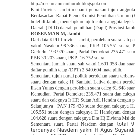
http://rosenmanmanihuruk.blogspot.com
Kini Provinsi Jambi menanti gebrakan tujuh anggot
Berdasarkan Rapat Pleno Komisi Pemilihan Umum (KP
hotel di Jambi, menetapkan tujuh calon anggota legi
Daerah (DPD) daerah pemilihan (Dapil) Provinsi Jambi
ROSENMAN M, Jambi
Dari data KPU Provinsi Jambi, perolehan suara sah par
yakni Nasdem 98.336 suara, PKB 105.551 suara, P
Gerindra 193.970 suara, Partai Demokrat 235.471 sua
PBB 39.203 suara, PKPI 16.752 suara.
Sementara jumlah suara sah yakni 1.691.958 dan suara
daftar pemilih tetap (DPT) 2.540.604 mata pilih.
Sementara tujuh partai politik perolehan suara ter
suara dengan caleg Hj Saniatul Lativa dengan perol
Ihsan Yunus dengan perolehan suara caleg 61.648 suar
Kemudian
Partai Demokrat 235.471 suara dan caleg
suara dan calegnya Ir HR Sutan Adil Hendra dengan pe
Selanjutnya
PAN 179.438 suara dengan calegnya H.
105.551 suara dengan calegnya H Handayani dengan 
104.628 suara dengan calegnya Dra Hj Elviana Msi de
total 9
Sementara suara Partai Nasdem dengan
terbanyak Nasdem yakni H Agus Suyandi