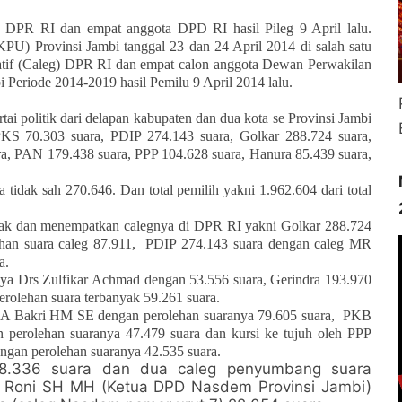
a DPR RI dan empat anggota DPD RI hasil Pileg 9 April lalu.
U) Provinsi Jambi tanggal 23 dan 24 April 2014 di salah satu
slatif (Caleg) DPR RI dan empat calon anggota Dewan Perwakilan
 Periode 2014-2019 hasil Pemilu 9 April 2014 lalu.
tai politik dari delapan kabupaten dan dua kota se Provinsi Jambi
KS 70.303 suara, PDIP 274.143 suara, Golkar 288.724 suara,
ra, PAN 179.438 suara, PPP 104.628 suara, Hanura 85.439 suara,
 tidak sah 270.646. Dan total pemilih yakni 1.962.604 dari total
banyak dan menempatkan calegnya di DPR RI yakni Golkar 288.724
ehan suara caleg 87.911,
PDIP 274.143 suara dengan caleg MR
a.
nya Drs Zulfikar Achmad dengan 53.556 suara, Gerindra 193.970
rolehan suara terbanyak 59.261 suara.
A Bakri HM SE dengan perolehan suaranya 79.605 suara,
PKB
perolehan suaranya 47.479 suara dan kursi ke tujuh oleh PPP
ngan perolehan suaranya 42.535 suara.
8.336 suara dan dua caleg penyumbang suara
 Roni SH MH (Ketua DPD Nasdem Provinsi Jambi)