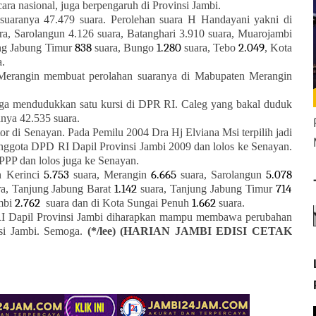
ara nasional, juga berpengaruh di Provinsi Jambi.
aranya 47.479 suara. Perolehan suara H Handayani yakni di
ra, Sarolangun 4.126 suara, Batanghari 3.910 suara, Muarojambi
838
1.280
2.049
ng Jabung Timur
suara, Bungo
suara, Tebo
, Kota
a.
Merangin membuat perolahan suaranya di Mabupaten Merangin
uga mendudukkan satu kursi di DPR RI. Caleg yang bakal duduk
anya 42.535 suara.
or di Senayan. Pada Pemilu 2004 Dra Hj Elviana Msi terpilih jadi
ggota DPD RI Dapil Provinsi Jambi 2009 dan lolos ke Senayan.
 PPP dan lolos juga ke Senayan.
5.753
6.665
5.078
n Kerinci
suara, Merangin
suara, Sarolangun
1.142
714
a, Tanjung Jabung Barat
suara, Tanjung Jabung Timur
2.762
1.662
mbi
suara dan di Kota Sungai Penuh
suara.
I Dapil Provinsi Jambi diharapkan mampu membawa perubahan
nsi Jambi. Semoga.
(*/lee) (HARIAN JAMBI EDISI CETAK