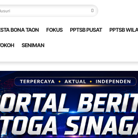
ESTA BONA TAON
FOKUS
PPTSB PUSAT
PPTSB WIL
TOKOH
SENIMAN