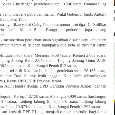
 Salina Gita dengan perolehan suara 13.540 suara. Padahal Pileg
.
ra yang notabene putra dari mantan Wakil Gubernur Jambi Antony
i Kabupaten Tebo.
a signifikan yakni Caleg Demokrat nomor urut tiga Drs Zulfikar
vinsi Jambi. Mantan Bupati Bungo dua periode itu juga menang
ara.
memberikan perolehan suara signifikan disalah satu kabupaten
mpir merata di delapan kabupaten dua kota se Provinsi Jambi
langun 8.967 suara, Merangin 9.684 suara, Kerinci 2.003 suara,
anjung Jabung Barat 2.642 suara, Tanjung Jabung Timur 2.136
582 suara dan di Kota Sungai Penuh 813 suara.
nag telak di Kota Jambi dengan perolehan suara 28.165 suara,
erolehan Dodi Sularso lebih tinggi di Kota Jambi dibandingkan
unus, Ketua DPD PDIP Provinsi Jambi.
an Adil Hendra (Ketua DPD Gerindra Provinsi Jambi)
dengan
bupaten Kerinci 12.759 suara, Merangin 4.909 suara, Sarolangun
.619 suara, Tanjung Jabung Barat 6.928 suara, Tanjung Jabung
ota Jambi 10.679 suara dan di Kota Sungai Penuh 1.593 suara.
atu kursi di DPR RI juga menjadi catatan tersendiri bagi dunia