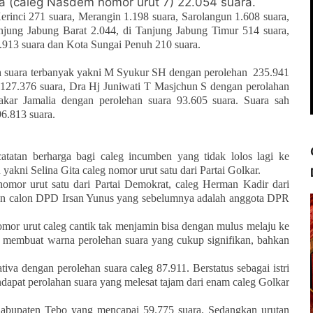
ga (caleg Nasdem nomor urut 7) 22.054 suara.
erinci 271 suara, Merangin 1.198 suara, Sarolangun 1.608 suara,
njung Jabung Barat 2.044, di Tanjung Jabung Timur 514 suara,
7.913 suara dan Kota Sungai Penuh 210 suara.
h suara terbanyak yakni M Syukur SH dengan perolehan
235.941
127.376 suara, Dra Hj Juniwati T Masjchun S dengan perolahan
kar Jamalia dengan perolehan suara 93.605 suara. Suara sah
6.813 suara.
catatan berharga bagi caleg incumben yang tidak lolos lagi ke
yakni Selina Gita caleg nomor urut satu dari Partai Golkar.
omor urut satu dari Partai Demokrat, caleg Herman Kadir dari
 calon DPD Irsan Yunus yang sebelumnya adalah anggota DPR
mor urut caleg cantik tak menjamin bisa dengan mulus melaju ke
membuat warna perolehan suara yang cukup signifikan, bahkan
tiva dengan perolehan suara caleg 87.911. Berstatus sebagai istri
dapat perolahan suara yang melesat tajam dari enam caleg Golkar
Kabupaten Tebo yang mencapai 59.775 suara. Sedangkan urutan