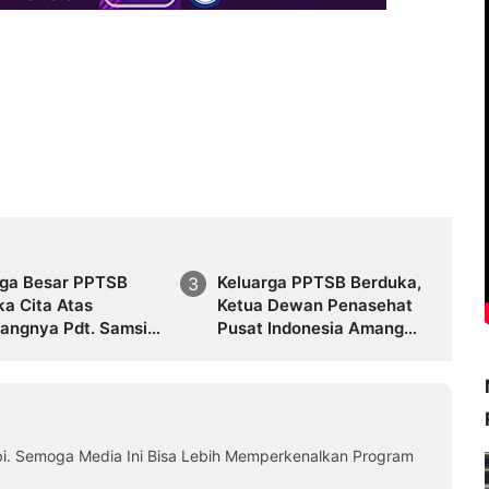
rga Besar PPTSB
Keluarga PPTSB Berduka,
a Cita Atas
Ketua Dewan Penasehat
langnya Pdt. Samsir
Pusat Indonesia Amang
inaga
Manaek Sinaga (Op
Oddvar Sinaga) Tutup
Usia
i. Semoga Media Ini Bisa Lebih Memperkenalkan Program