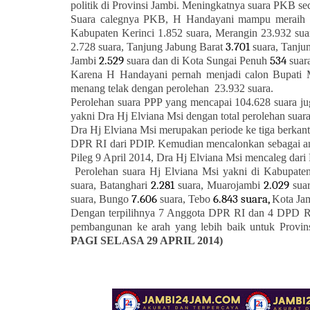
politik di Provinsi Jambi. Meningkatnya suara PKB sec
Suara calegnya PKB, H Handayani mampu meraih su
Kabupaten Kerinci 1.852 suara, Merangin 23.932 sua
3.701
2.728 suara, Tanjung Jabung Barat
suara, Tanju
2.529
534
Jambi
suara dan di Kota Sungai Penuh
suar
Karena H Handayani pernah menjadi calon Bupati 
menang telak dengan perolehan
23.932 suara.
Perolehan suara PPP yang mencapai 104.628 suara j
yakni Dra Hj Elviana Msi dengan total perolehan suar
Dra Hj Elviana Msi merupakan periode ke tiga berkant
DPR RI dari PDIP. Kemudian mencalonkan sebagai an
Pileg 9 April 2014, Dra Hj Elviana Msi mencaleg dari
Perolehan suara Hj Elviana Msi yakni di Kabupate
2.281
2.029
suara, Batanghari
suara, Muarojambi
suar
7.606
6.843 suara,
suara, Bungo
suara, Tebo
Kota Ja
Dengan terpilihnya 7 Anggota DPR RI dan 4 DPD R
pembangunan ke arah yang lebih baik untuk Provi
PAGI SELASA 29 APRIL 2014)