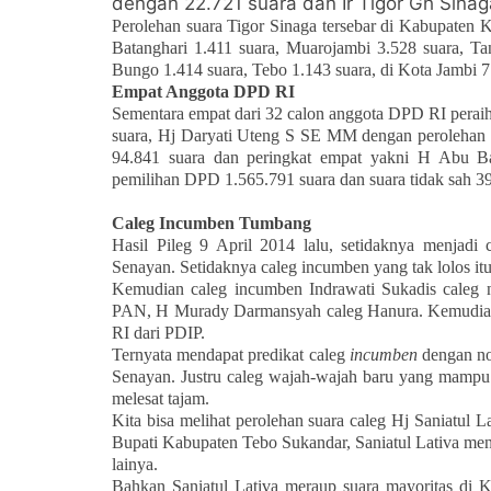
dengan 22.721 suara dan Ir Tigor Gh Sina
Perolehan suara Tigor Sinaga tersebar di Kabupaten K
Batanghari 1.411 suara, Muarojambi 3.528 suara, Ta
Bungo 1.414 suara, Tebo 1.143 suara, di Kota Jambi 
Empat Anggota DPD RI
Sementara empat dari 32 calon anggota DPD RI perai
suara, Hj Daryati Uteng S SE MM dengan perolehan 
94.841 suara dan peringkat empat yakni H Abu Ba
pemilihan DPD 1.565.791 suara dan suara tidak sah 39
Caleg Incumben Tumbang
Hasil Pileg 9 April 2014 lalu, setidaknya menjadi 
Senayan. Setidaknya caleg incumben yang tak lolos itu 
Kemudian caleg incumben Indrawati Sukadis caleg n
PAN, H Murady Darmansyah caleg Hanura. Kemudian
RI dari PDIP.
Ternyata mendapat predikat caleg
incumben
dengan no
Senayan. Justru caleg wajah-wajah baru yang m
a
mpu 
melesat tajam.
Kita bisa melihat perolehan suara caleg Hj Saniatul La
Bupati Kabupaten Tebo Sukandar, Saniatul Lativa men
lainya.
Bahkan Saniatul Lativa meraup suara mayoritas di 