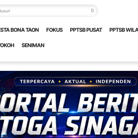
ESTA BONA TAON
FOKUS
PPTSB PUSAT
PPTSB WIL
TOKOH
SENIMAN