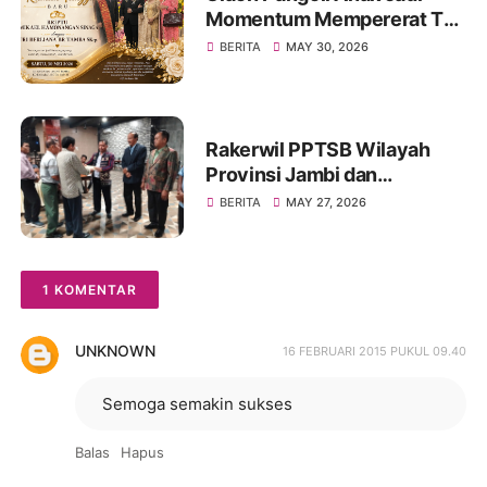
Momentum Mempererat Tali
Kekeluargaan Keluarga
BERITA
MAY 30, 2026
Besar Sinaga dan Tamba di
Jambi
Rakerwil PPTSB Wilayah
Provinsi Jambi dan
Rakercab PPTSB Kota Jambi
BERITA
MAY 27, 2026
I dan II Tahun 2026 Berjalan
Sukses
1 KOMENTAR
UNKNOWN
16 FEBRUARI 2015 PUKUL 09.40
Semoga semakin sukses
Balas
Hapus