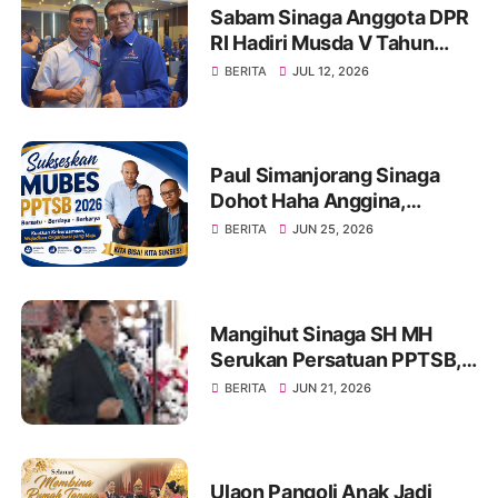
Sabam Sinaga Anggota DPR
RI Hadiri Musda V Tahun
2026 DPD Partai Demokrat
BERITA
JUL 12, 2026
Provinsi Jambi
Paul Simanjorang Sinaga
Dohot Haha Anggina,
Singgah di Warung Makan
BERITA
JUN 25, 2026
Op. Hanifa Simanjorang
Sinaga di Jambi, Naeng Tu
Hasinggaan
Mangihut Sinaga SH MH
Serukan Persatuan PPTSB,
Tetap Bersatu Dan Kuat
BERITA
JUN 21, 2026
Ulaon Pangoli Anak Jadi