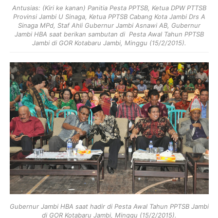
Antusias: (Kiri ke kanan) Panitia Pesta PPTSB, Ketua DPW PTTSB
Provinsi Jambi U Sinaga, Ketua PPTSB Cabang Kota Jambi Drs A
Sinaga MPd, Staf Ahli Gubernur Jambi Asnawi AB, Gubernur
Jambi HBA saat berikan sambutan di
Pesta Awal Tahun PPTSB
Jambi di GOR Kotabaru Jambi, Minggu (15/2/2015).
Gubernur Jambi HBA saat hadir di Pesta Awal Tahun PPTSB Jambi
di GOR Kotabaru Jambi, Minggu (15/2/2015).