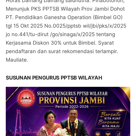
Horas Damang Dainang saluhutna. Pinabotohon,
Menunjuk PKS PPTSB Wilayah Prov Jambi Dohot
PT. Pendidikan Ganesha Operation (Bimbel GO)
tgl 15 Okt 2025 No.0025/pptsb wil/jbi/pks/x/2025
jo no.441/tu-dirut /go/sinaga/x/2025 tentang
Kerjasama Diskon 30% untuk Bimbel. Syarat
pendaftaran dan surat rekomendasi terlampir.
Mauliate.
SUSUNAN PENGURUS PPTSB WILAYAH