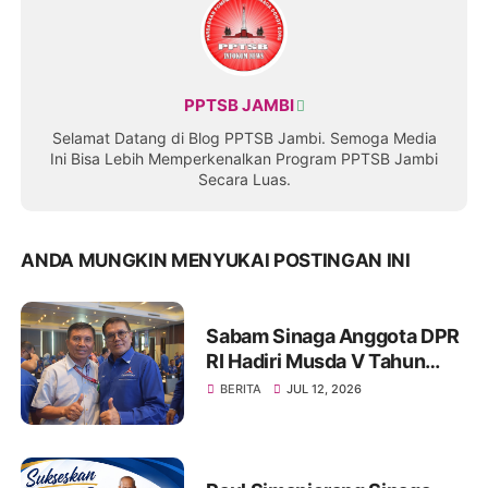
PPTSB JAMBI
Selamat Datang di Blog PPTSB Jambi. Semoga Media
Ini Bisa Lebih Memperkenalkan Program PPTSB Jambi
Secara Luas.
ANDA MUNGKIN MENYUKAI POSTINGAN INI
Sabam Sinaga Anggota DPR
RI Hadiri Musda V Tahun
2026 DPD Partai Demokrat
BERITA
JUL 12, 2026
Provinsi Jambi