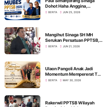
Paul Simanjorang Sinaga
Dohot Haha Anggina,
Singgah di Warung Makan
BERITA
JUN 25, 2026
Op. Hanifa Simanjorang
Sinaga di Jambi, Naeng Tu
Hasinggaan
Mangihut Sinaga SH MH
Serukan Persatuan PPTSB,
Tetap Bersatu Dan Kuat
BERITA
JUN 21, 2026
Ulaon Pangoli Anak Jadi
Momentum Mempererat Tali
Kekeluargaan Keluarga
BERITA
MAY 30, 2026
Besar Sinaga dan Tamba di
Jambi
Rakerwil PPTSB Wilayah