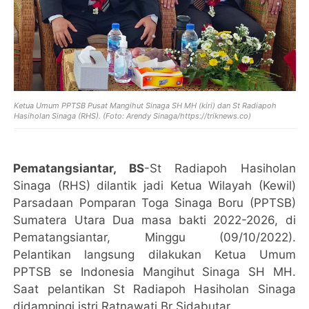
Ketua Umum PPTSB Pusat Mangihut Sinaga SH MH (kiri) dan
St Radiapoh
Hasiholan Sinaga (RHS). (Foto: Arendy Sinaga/https://triknews.co
)
Pematangsiantar, BS
-St Radiapoh Hasiholan
Sinaga (RHS) dilantik jadi Ketua Wilayah (Kewil)
Parsadaan Pomparan Toga Sinaga Boru (PPTSB)
Sumatera Utara Dua masa bakti 2022-2026, di
Pematangsiantar, Minggu (09/10/2022).
Pelantikan langsung dilakukan Ketua Umum
PPTSB se Indonesia Mangihut Sinaga SH MH.
Saat pelantikan St Radiapoh Hasiholan Sinaga
didampingi istri Ratnawati Br Sidabutar.