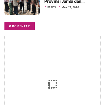
Provinsi Jambi dan
Rakercab PPTSB Kota Jambi
BERITA
MAY 27, 2026
I dan II Tahun 2026 Berjalan
Sukses
0 KOMENTAR