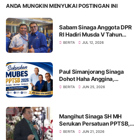
ANDA MUNGKIN MENYUKAI POSTINGAN INI
Sabam Sinaga Anggota DPR
RI Hadiri Musda V Tahun
2026 DPD Partai Demokrat
BERITA
JUL 12, 2026
Provinsi Jambi
Paul Simanjorang Sinaga
Dohot Haha Anggina,
Singgah di Warung Makan
BERITA
JUN 25, 2026
Op. Hanifa Simanjorang
Sinaga di Jambi, Naeng Tu
Hasinggaan
Mangihut Sinaga SH MH
Serukan Persatuan PPTSB,
Tetap Bersatu Dan Kuat
BERITA
JUN 21, 2026