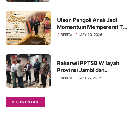
Ulaon Pangoli Anak Jadi
Momentum Mempererat Tali
Kekeluargaan Keluarga
BERITA
MAY 30, 2026
Besar Sinaga dan Tamba di
Jambi
Rakerwil PPTSB Wilayah
Provinsi Jambi dan
Rakercab PPTSB Kota Jambi
BERITA
MAY 27, 2026
I dan II Tahun 2026 Berjalan
Sukses
0 KOMENTAR