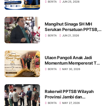
Singgah di Warung Makan
BERITA
JUN 25, 2026
Op. Hanifa Simanjorang
Sinaga di Jambi, Naeng Tu
Hasinggaan
Mangihut Sinaga SH MH
Serukan Persatuan PPTSB,
Tetap Bersatu Dan Kuat
BERITA
JUN 21, 2026
Ulaon Pangoli Anak Jadi
Momentum Mempererat Tali
Kekeluargaan Keluarga
BERITA
MAY 30, 2026
Besar Sinaga dan Tamba di
Jambi
Rakerwil PPTSB Wilayah
Provinsi Jambi dan
Rakercab PPTSB Kota Jambi
BERITA
MAY 27, 2026