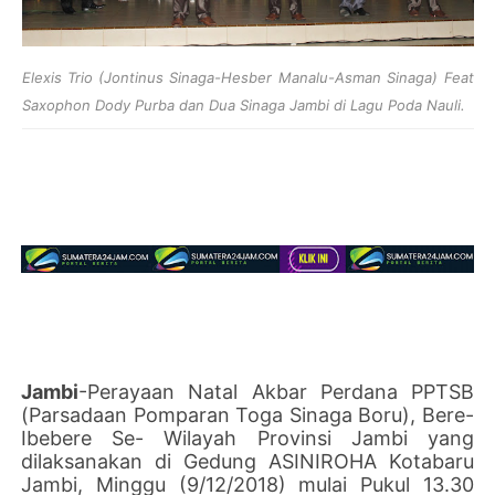
Elexis Trio (Jontinus Sinaga-Hesber Manalu-Asman Sinaga) Feat
Saxophon Dody Purba dan Dua Sinaga Jambi di Lagu Poda Nauli.
Jambi
-Perayaan Natal Akbar Perdana PPTSB
(Parsadaan Pomparan Toga Sinaga Boru), Bere-
Ibebere Se- Wilayah Provinsi Jambi yang
dilaksanakan di Gedung ASINIROHA Kotabaru
Jambi, Minggu (9/12/2018) mulai Pukul 13.30