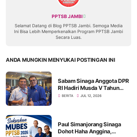
PPTSB JAMBI
Selamat Datang di Blog PPTSB Jambi. Semoga Media
Ini Bisa Lebih Memperkenalkan Program PPTSB Jambi
Secara Luas.
ANDA MUNGKIN MENYUKAI POSTINGAN INI
Sabam Sinaga Anggota DPR
RI Hadiri Musda V Tahun
2026 DPD Partai Demokrat
BERITA
JUL 12, 2026
Provinsi Jambi
Paul Simanjorang Sinaga
Dohot Haha Anggina,