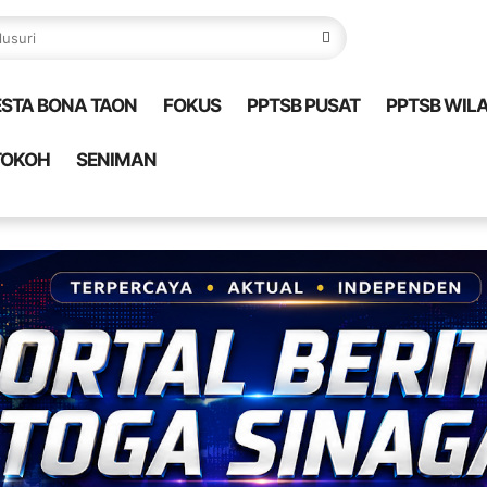
ESTA BONA TAON
FOKUS
PPTSB PUSAT
PPTSB WIL
TOKOH
SENIMAN