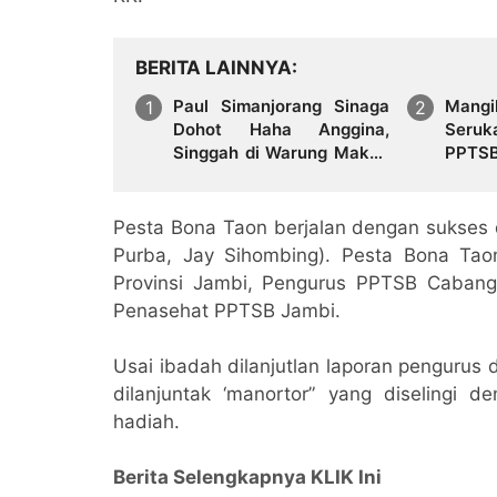
BERITA LAINNYA
Paul Simanjorang Sinaga
Mangi
Dohot Haha Anggina,
Seru
Singgah di Warung Makan
PPTSB
Op. Hanifa Simanjorang
Kuat
Sinaga di Jambi, Naeng Tu
Hasinggaan
Pesta Bona Taon berjalan dengan sukses d
Purba, Jay Sihombing). Pesta Bona Taon
Provinsi Jambi, Pengurus PPTSB Cabang 
Penasehat PPTSB Jambi.
Usai ibadah dilanjutlan laporan pengurus
dilanjuntak ‘manortor” yang diselingi 
hadiah.
Berita Selengkapnya KLIK Ini