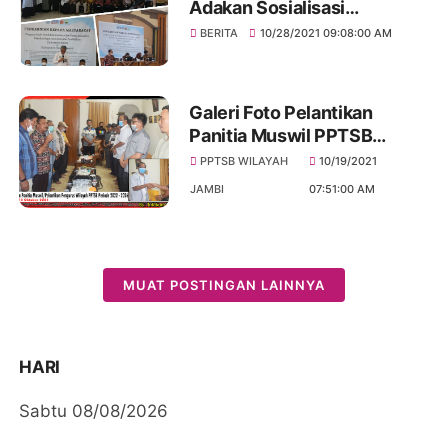
Adakan Sosialisasi
Pembelajaran Jarak Jauh
BERITA
10/28/2021 09:08:00 AM
Berbasis ICT
Galeri Foto Pelantikan
Panitia Muswil PPTSB
Provinsi Jambi Periode
PPTSB WILAYAH
10/19/2021
2022-2026
JAMBI
07:51:00 AM
MUAT POSTINGAN LAINNYA
HARI
Sabtu 08/08/2026