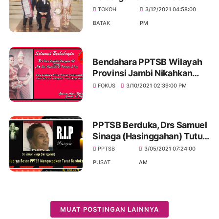
Hasiholan Nainggolan SH
TOKOH
3/12/2021 04:58:00
dengan Ns Elza Magdalena
BATAK
PM
Br Panjaitan SKep
Bendahara PPTSB Wilayah
Provinsi Jambi Nikahkan
Anak
FOKUS
3/10/2021 02:39:00 PM
PPTSB Berduka, Drs Samuel
Sinaga (Hasinggahan) Tutup
Usia
PPTSB
3/05/2021 07:24:00
PUSAT
AM
MUAT POSTINGAN LAINNYA