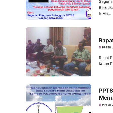
Segena
Berduka
Ir Ma…
Rapa
PPTSB 
Rapat P
Ketua P
PPTS
Menu
PPTSB 