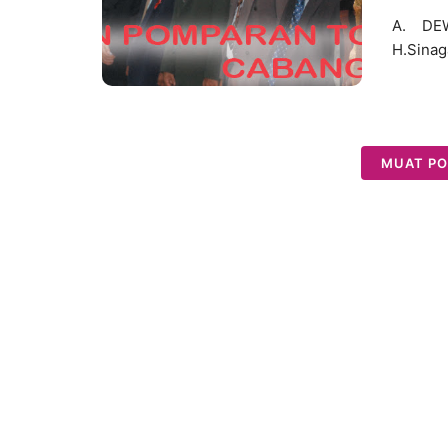
A. D
H.Sinag
MUAT PO