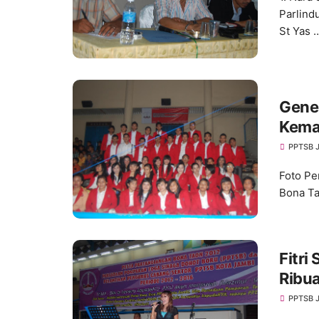
Parlind
St Yas 
Gene
Kema
PPTSB 
Foto P
Bona Ta
Fitr
Ribu
PPTSB 