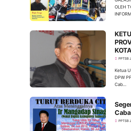
OLEH T
INFORM
KETU
PROV
KOTA
PPTSB 
Ketua 
DPW PPT
Cab…
Sege
Caba
PPTSB 