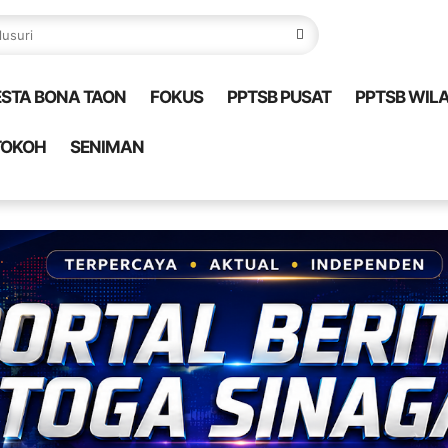
ESTA BONA TAON
FOKUS
PPTSB PUSAT
PPTSB WIL
TOKOH
SENIMAN