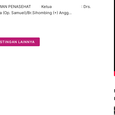
EWAN PENASEHAT Ketua : Drs.
a (Op. Samuel)/Br.Sihombing (+) Angg…
STINGAN LAINNYA