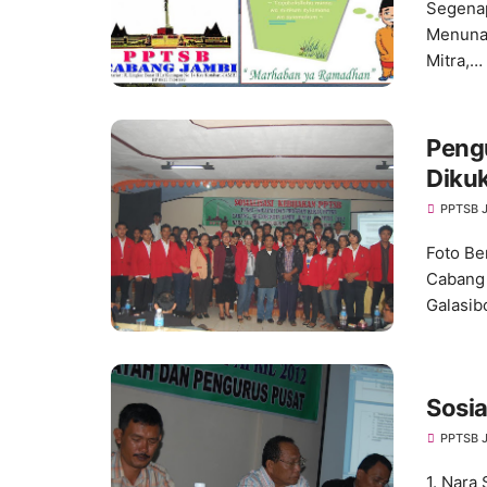
Segena
Menunai
Mitra,…
Peng
Diku
PPTSB 
Foto B
Cabang 
Galasib
Sosia
PPTSB 
1. Nara