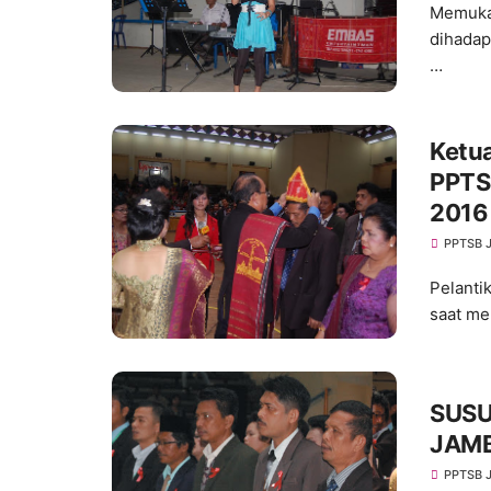
Memukau
dihadap
…
Ketu
PPTS
2016
PPTSB 
Pelanti
saat me
SUSU
PPTSB 